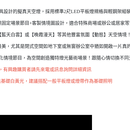
板燈具設計的擬真天空燈，採用標準2尺LED平板燈規格與輕鋼架組
供固定場景節目+客製情境圖設計，適合特殊商場或辦公或居家等
【藍天白雲】或【晚霞漫天】等其他豐富氛圍【動態】天空情境
唯美，尤其是閉式空間如地下室或無窗辦公室中猶如開啟一片真
空〉變化情境節目，為空間創造獨特燈光藝術場景！跟隨心情切換不
右，有興趣購買者請先來電或訊息詢問詳細資訊
無基礎白黃光，建議搭配一般平板燈或燈帶作為基礎照明