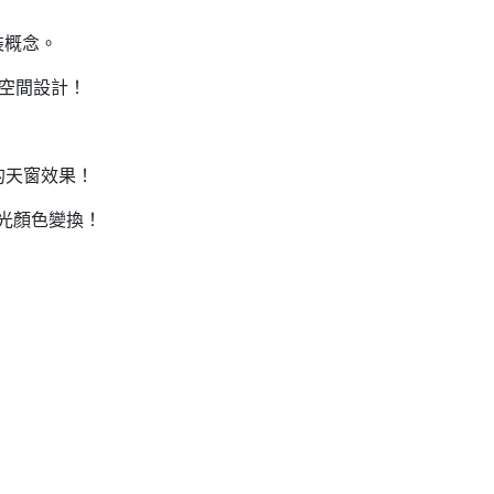
裝概念。
空間設計
！
！
的天窗效果
！
同光顏色變換！